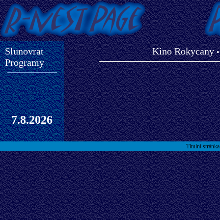
Slunovrat
Kino Rokycany
Programy
7.8.2026
Titulní stránka